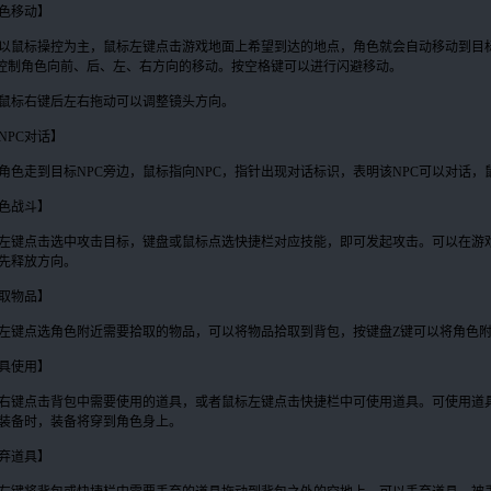
色移动】
以鼠标操控为主，鼠标左键点击游戏地面上希望到达的地点，角色就会自动移动到目标
控制角色向前、后、左、右方向的移动。按空格键可以进行闪避移动。
鼠标右键后左右拖动可以调整镜头方向。
NPC对话】
角色走到目标NPC旁边，鼠标指向NPC，指针出现对话标识，表明该NPC可以对话
色战斗】
左键点击选中攻击目标，键盘或鼠标点选快捷栏对应技能，即可发起攻击。可以在游
先释放方向。
取物品】
左键点选角色附近需要拾取的物品，可以将物品拾取到背包，按键盘Z键可以将角色
具使用】
右键点击背包中需要使用的道具，或者鼠标左键点击快捷栏中可使用道具。可使用道
装备时，装备将穿到角色身上。
弃道具】