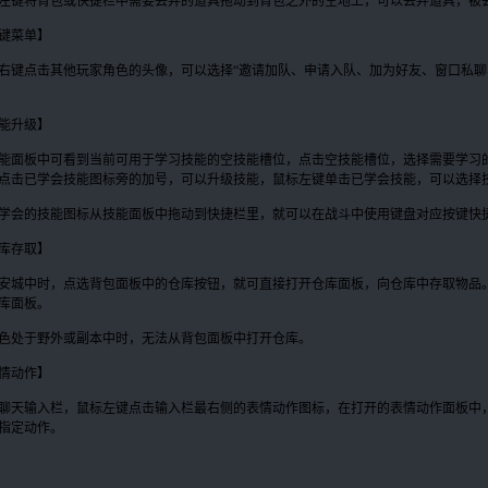
左键将背包或快捷栏中需要丢弃的道具拖动到背包之外的空地上，可以丢弃道具，被
键菜单】
右键点击其他玩家角色的头像，可以选择“邀请加队、申请入队、加为好友、窗口私聊
能升级】
能面板中可看到当前可用于学习技能的空技能槽位，点击空技能槽位，选择需要学习
点击已学会技能图标旁的加号，可以升级技能，鼠标左键单击已学会技能，可以选择
学会的技能图标从技能面板中拖动到快捷栏里，就可以在战斗中使用键盘对应按键快
库存取】
安城中时，点选背包面板中的仓库按钮，就可直接打开仓库面板，向仓库中存取物品。
库面板。
色处于野外或副本中时，无法从背包面板中打开仓库。
情动作】
聊天输入栏，鼠标左键点击输入栏最右侧的表情动作图标，在打开的表情动作面板中
指定动作。