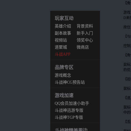
【角
游戏
玩家互动
D来
英雄介绍
背景资料
按住
副本故事
新手入门
【与
视频站
领奖中心
控制
道聚城
微商店
斗战APP
【角
鼠标
品牌专区
的优
游戏概念
【拾
站
斗战神CG预告站
鼠标
游戏加速
【道
QQ会员加速小助手
鼠标
斗战神迅游专版
中的
斗战神TGP专版
【丢
斗战神精美周边