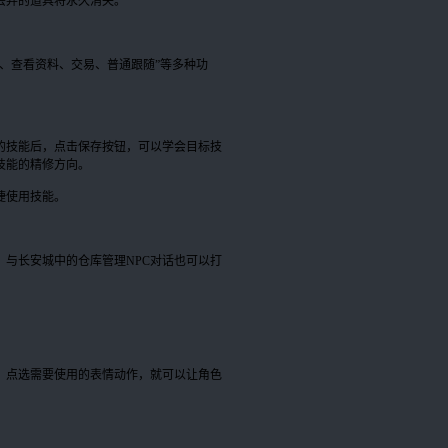
丢弃的道具将永久消失。
、查看资料、交易、普通跟随”等多种功
的技能后，点击保存按钮，可以学会目标技
技能的精修方向。
捷使用技能。
与长安城中的仓库管理NPC对话也可以打
，点选需要使用的表情动作，就可以让角色