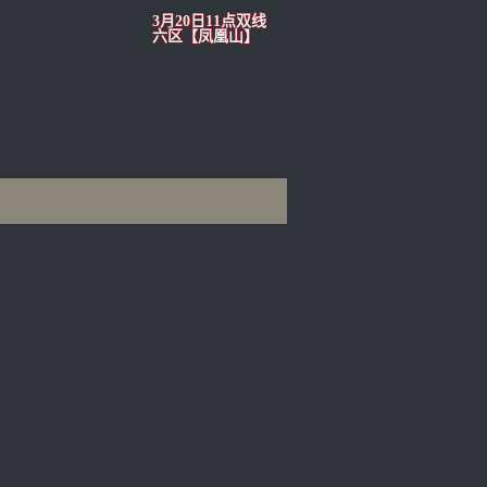
3月20日11点双线
六区【凤凰山】