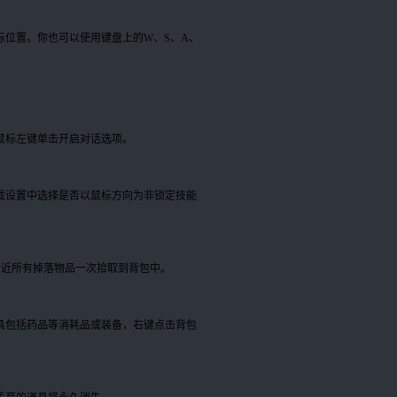
位置。你也可以使用键盘上的W、S、A、
，鼠标左键单击开启对话选项。
戏设置中选择是否以鼠标方向为非锁定技能
附近所有掉落物品一次拾取到背包中。
具包括药品等消耗品或装备，右键点击背包