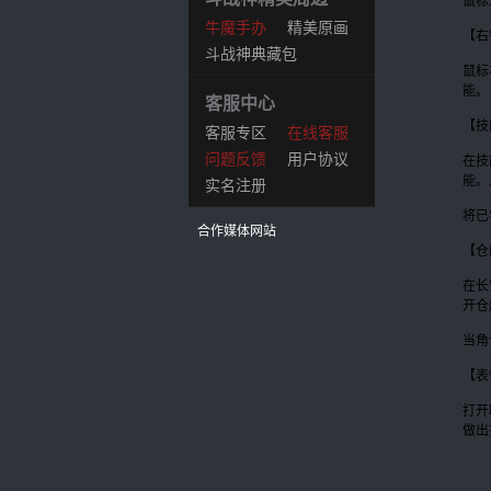
鼠标
牛魔手办
精美原画
【右
斗战神典藏包
集
鼠标
能。
客服中心
【技
客服专区
在线客服
问题反馈
用户协议
在技
能。
实名注册
将已
合作媒体网站
【仓
在长
开仓
当角
【表
打开
做出